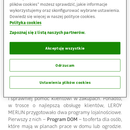
LEROY MERLIN oferuje także szereg dodatkowych
plików cookies” możesz sprawdzić, jakie informacje
rozwiązań ułatwiających remont czy budowę domu.
wykorzystujemy oraz skonfigurować wybrane ustawienia.
Do dyspozycji klientów pozostają m.in. punkt
Dowiedz się więcej w naszej polityce cookies.
Polityka cookies
krawiecki, punkt stolarski, punkt obszywania
wykładzin, stoisko mieszania farb, a także
Zapoznaj się z listą naszych partnerów.
możliwość zamówienia dostawy zakupów do domu
wraz z wniesieniem.
Akceptuję wszystkie
LEROY MERLIN w Mielcu to nowy wymiar zakupów,
a także jakości obsługi, którą zapewnia 110 osobowa
Odrzucam
ekipa fachowców. Żeby móc lepiej i sprawniej
realizować potrzeby klientów, każdy z pracowników
Ustawienia plików cookies
w sklepie posiada telefon komórkowy,
za pośrednictwem którego może szybciej
i sprawniej pomóc klientowi w zakupach. Ponadto,
w trosce o najlepszą obsługę klientów, LEROY
MERLIN przygotowało dwa programy lojalnościowe.
Pierwszy z nich –
Program DOM
– to oferta dla osób,
które mają w planach prace w domu lub ogrodzie.