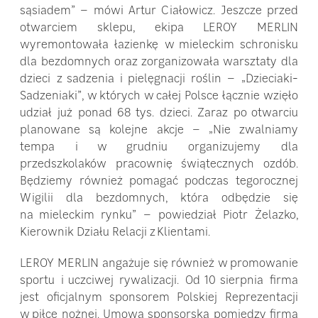
sąsiadem” – mówi Artur Ciałowicz. Jeszcze przed
otwarciem sklepu, ekipa LEROY MERLIN
wyremontowała łazienkę w mieleckim schronisku
dla bezdomnych oraz zorganizowała warsztaty dla
dzieci z sadzenia i pielęgnacji roślin – „Dzieciaki-
Sadzeniaki”, w których w całej Polsce łącznie wzięło
udział już ponad 68 tys. dzieci. Zaraz po otwarciu
planowane są kolejne akcje – „Nie zwalniamy
tempa i w grudniu organizujemy dla
przedszkolaków pracownię świątecznych ozdób.
Będziemy również pomagać podczas tegorocznej
Wigilii dla bezdomnych, która odbędzie się
na mieleckim rynku” – powiedział Piotr Żelazko,
Kierownik Działu Relacji z Klientami.
LEROY MERLIN angażuje się również w promowanie
sportu i uczciwej rywalizacji. Od 10 sierpnia firma
jest oficjalnym sponsorem Polskiej Reprezentacji
w piłce nożnej. Umowa sponsorska pomiędzy firmą