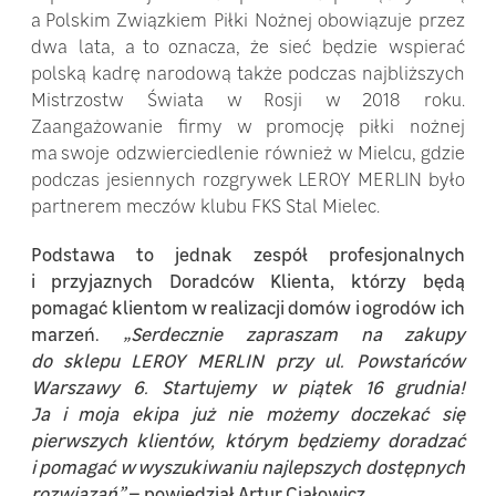
a Polskim Związkiem Piłki Nożnej obowiązuje przez
dwa lata, a to oznacza, że sieć będzie wspierać
polską kadrę narodową także podczas najbliższych
Mistrzostw Świata w Rosji w 2018 roku.
Zaangażowanie firmy w promocję piłki nożnej
ma swoje odzwierciedlenie również w Mielcu, gdzie
podczas jesiennych rozgrywek LEROY MERLIN było
partnerem meczów klubu FKS Stal Mielec.
Podstawa to jednak zespół profesjonalnych
i przyjaznych Doradców Klienta, którzy będą
pomagać klientom w realizacji domów i ogrodów ich
marzeń.
„Serdecznie zapraszam na zakupy
do sklepu LEROY MERLIN przy ul. Powstańców
Warszawy 6. Startujemy w piątek 16 grudnia!
Ja i moja ekipa już nie możemy doczekać się
pierwszych klientów, którym będziemy doradzać
i pomagać w wyszukiwaniu najlepszych dostępnych
rozwiązań”
– powiedział Artur Ciałowicz.