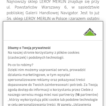
Najnowszy sklep LEROY MERLIN znajduje się przy
ul. Powstańców Warszawy 6, w sąsiedztwie
pobliskiej Galerii Handlowej Navigator. Jest to już
54. sklep LEROY MERLIN w Polsce i zarazem ostatni
spośród sześciu otwartych sklepów tej sieci w 2016
roku.
Ekipa sklepu LEROY MERLIN Mielec przygotowała
dla swoich klientów najlepszą ofertę na rynku,
Dbamy o Twoją prywatność
na którą składają się produkty o wysokiej jakości
Na naszej stronie korzystamy z plików cookies
oraz unikalne na mieleckim rynku usługi, takie jak
(ciasteczek) i podobnych technologii.
np. możliwość bezterminowego zwrotu towaru*,
Po co to robimy?
montaż, czy strefy projektowania wnętrz 3D, gdzie
Dzięki nim możemy usprawniać serwis, prowadzić
przy pomocy Doradców Klienta można wykonać
działania marketingowe, w tym wysyłać
spersonalizowane reklamy oraz pokazywać treści
wizualizację łazienki lub kuchni. Na powierzchni
dopasowane do Twoich zainteresowań i potrzeb. Za Twoją
ponad 7 300 m2 znajduje się 13 działów
zgodą dostęp do informacji o korzystaniu przez Ciebie z
handlowych, a sklep został zaprojektowany tak,
naszego serwisu mogą mieć nasi partnerzy (
16
partnerów)
by zapewnić klientom pełen komfort zakupów.
, którzy wykorzystują pliki cookie lub podobne technologie
w celu personalizowania treści. W panelu „Ustawienia