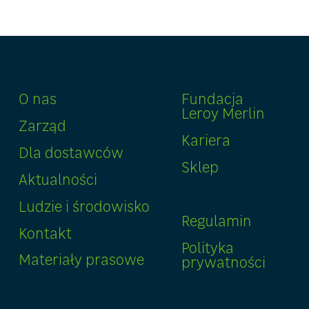
O nas
Fundacja
Leroy Merlin
Zarząd
Kariera
Dla dostawców
Sklep
Aktualności
Ludzie i środowisko
Regulamin
Kontakt
Polityka
Materiały prasowe
prywatności