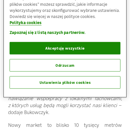
Nowy sklep to nowe miejsca pracy. W markecie
plików cookies” możesz sprawdzić, jakie informacje
zatrudnienie znajdzie około 150 osób. Niebawem
wykorzystujemy oraz skonfigurować wybrane ustawienia.
rozpocznie się rekrutacja na stanowiska
Dowiedz się więcej w naszej polityce cookies.
kierowników działów. Rekrutacja na pozostałe
Polityka cookies
stanowiska ruszy wiosną 2013 r.
Zapoznaj się z listą naszych partnerów.
–
Będziemy wtedy poszukiwali osób na stanowiska
Akceptuję wszystkie
doradcy handlowego, kasjera i kasjerki, a także
pracowników do działu obsługi klienta, przyjęcia
towaru i administracji
– mówi Paweł Bukowczyk,
Odrzucam
dyrektor przyszłego sklepu w Płocku. Nowe miejsca
pracy powstaną także poza samym sklepem. –
Ustawienia plików cookies
LEROY MERLIN to nie tylko handel, ale także usługi,
np. montażu. W związku z tym planujemy
nawiązanie współpracy z lokalnymi fachowcami,
z których usług będą mogli korzystać nasi klienci
–
dodaje Bukowczyk.
Nowy market to blisko 10 tysięcy metrów