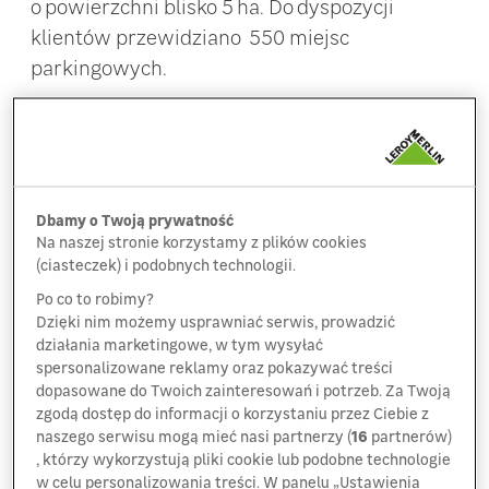
o powierzchni blisko 5 ha. Do dyspozycji
klientów przewidziano 550 miejsc
parkingowych.
W 2013 r. w ogólnopolskiej sieci marketów
budowlano-dekoracyjnych spod znaku zielonego
trójkąta przybędzie nowa lokalizacja. Jest nią
miasto Płock, w którym LEROY MERLIN otworzy
Dbamy o Twoją prywatność
nowy obiekt o powierzchni handlowej sięgającej
Na naszej stronie korzystamy z plików cookies
(ciasteczek) i podobnych technologii.
10 tysięcy metrów kwadratowych. Będzie to jeden
z największych marketów sieci w Polsce.
Po co to robimy?
Dzięki nim możemy usprawniać serwis, prowadzić
Sklep powstanie wraz z innymi obiektem
działania marketingowe, w tym wysyłać
spersonalizowane reklamy oraz pokazywać treści
handlowym w pobliżu trasy Księdza Jerzego
dopasowane do Twoich zainteresowań i potrzeb. Za Twoją
Popiełuszki. Market zajmie działkę o powierzchni
zgodą dostęp do informacji o korzystaniu przez Ciebie z
blisko 5 ha. Do dyspozycji klientów przewidziano
naszego serwisu mogą mieć nasi partnerzy (
16
partnerów)
550 miejsc parkingowych.
, którzy wykorzystują pliki cookie lub podobne technologie
w celu personalizowania treści. W panelu „Ustawienia