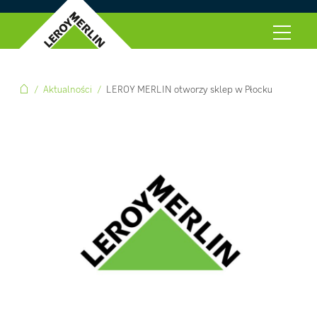
Aktualności
LEROY MERLIN otworzy sklep w Płocku