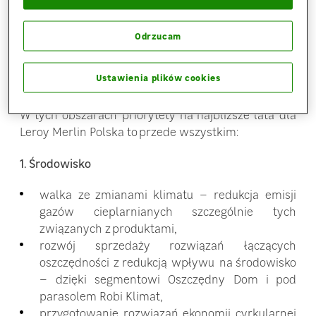
rozwijać nasz atut: Fundację Leroy Merlin.
Priorytety ESG Leroy Merlin Polska
Odrzucam
ESG obok środowiska, czyli E jak Environment,
Ustawienia plików cookies
to również wpływ społeczny (S – Society) oraz
odpowiedzialne zarządzanie (G – Governance).
W tych obszarach priorytety na najbliższe lata dla
Leroy Merlin Polska to przede wszystkim:
1. Środowisko
walka ze zmianami klimatu – redukcja emisji
gazów cieplarnianych szczególnie tych
związanych z produktami,
rozwój sprzedaży rozwiązań łączących
oszczędności z redukcją wpływu na środowisko
– dzięki segmentowi Oszczędny Dom i pod
parasolem Robi Klimat,
przygotowanie rozwiązań ekonomii cyrkularnej