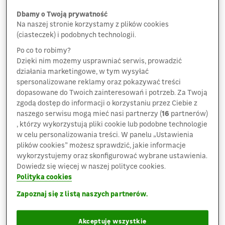
zielone logo zobowiązuje!
– podkreśla Krzysztof
Dbamy o Twoją prywatność
Kordulewski, dyrektor generalny Leroy Merlin
Na naszej stronie korzystamy z plików cookies
(ciasteczek) i podobnych technologii.
Polska.
Po co to robimy?
Z kolei Jacek Hutyra, dyrektor ds. zrównoważonego
Dzięki nim możemy usprawniać serwis, prowadzić
rozwoju / ESG, tak wypowiada się na temat
działania marketingowe, w tym wysyłać
opublikowanego dokumentu:
spersonalizowane reklamy oraz pokazywać treści
dopasowane do Twoich zainteresowań i potrzeb. Za Twoją
–
Wybraliśmy kluczowe obszary naszego wpływu
zgodą dostęp do informacji o korzystaniu przez Ciebie z
środowiskowo-społecznego na najbliższe lata: te,
naszego serwisu mogą mieć nasi partnerzy (
16
partnerów)
gdzie musimy działać najszybciej lub mamy
, którzy wykorzystują pliki cookie lub podobne technologie
najlepsze atuty. Priorytety środowiskowe to:
w celu personalizowania treści. W panelu „Ustawienia
zdecydowana redukcja emisji gazów
plików cookies” możesz sprawdzić, jakie informacje
cieplarnianych; rozwój oferty łączącej dla klientów
wykorzystujemy oraz skonfigurować wybrane ustawienia.
i klientek oszczędność z mniejszym wpływem
Dowiedz się więcej w naszej polityce cookies.
Polityka cookies
środowiskowym; ekonomia cyrkularna. W obszarze
społecznym – obok bycia najlepszym pracodawcą
Zapoznaj się z listą naszych partnerów.
oraz aktywnego współtworzenia społeczności
lokalnych wokół naszych sklepów – chcemy
Akceptuję wszystkie