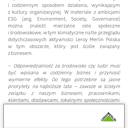
i codziennym sposobem działania, wynikającym
z kultury organizacyjnej. W materiale z ambicjami
ESG (ang. Environment, Society, Governance)
można znaleźć mierzalne cele społeczne
i środowiskowe, w tym klimatyczne na tle przeglądu
dotychczasowych aktywności Leroy Merlin Polska
w tym obszarze, który jest ściśle związany
z biznesem.
–
Odpowiedzialność za środowisko czy ludzi musi
być wpisana w codzienny biznes i przynosić
wymierne efekty. Do tego potrzebne są jasne
priorytety na najbliższe lata – zawsze w ścisłym
związku z naszym biznesem, pracownikami,
klientami, dostawcami, lokalnymi społecznościami.
Oto przegląd naszych ambicji ESG na kolejne lata.
Przed nami oczywiście wiele pracy, zwłaszcza
w obszarze klimatycznym, ale działamy. W naszej
ekipie mamy energię do pozytywnych zmian –