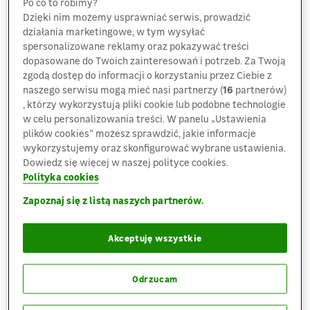
Po co to robimy?
w zakresie zarządzania różnorodnością i inkluzji
Dzięki nim możemy usprawniać serwis, prowadzić
w Polsce. Otrzymanie przez Leroy Merlin Polska
działania marketingowe, w tym wysyłać
certyfikatu i znalezienie się w tym zestawieniu
spersonalizowane reklamy oraz pokazywać treści
dowodzi, że kultura organizacyjna firmy skutecznie
dopasowane do Twoich zainteresowań i potrzeb. Za Twoją
zgodą dostęp do informacji o korzystaniu przez Ciebie z
odpowiada na wyzwania współczesnego,
naszego serwisu mogą mieć nasi partnerzy (
16
partnerów)
dynamicznie zmieniającego się świata.
, którzy wykorzystują pliki cookie lub podobne technologie
w celu personalizowania treści. W panelu „Ustawienia
O tym jak Leroy Merlin Polska buduje włączające
plików cookies” możesz sprawdzić, jakie informacje
środowisko, mówi Joanna Golenia, dyrektorka HR:
wykorzystujemy oraz skonfigurować wybrane ustawienia.
Dowiedz się więcej w naszej polityce cookies.
Znalezienie się po raz trzeci z rzędu na liście
Polityka cookies
Diversity IN Check to dla nas jasny dowód, że nasza
Zapoznaj się z listą naszych partnerów.
organizacja zmierza w bardzo dobrym kierunku.
Tworzymy nowoczesny biznes, w którym
odrzucamy sztywne korporacyjne szablony
Akceptuję wszystkie
na rzecz autentycznego podejścia „human first”.
U podstaw naszych działań leży prosta, ale głęboka
Odrzucam
prawda: najważniejsi są pracownicy. Jeśli stworzysz
środowisko, w którym ludzie czują się bezpieczni,