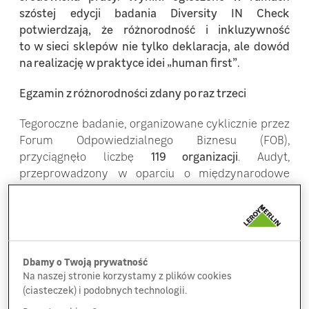
szóstej edycji badania Diversity IN Check
potwierdzają, że różnorodność i inkluzywność
to w sieci sklepów nie tylko deklaracja, ale dowód
na realizację w praktyce idei „human first”.
Egzamin z różnorodności zdany po raz trzeci
Tegoroczne badanie, organizowane cyklicznie przez
Forum Odpowiedzialnego Biznesu (FOB),
przyciągnęło liczbę
119 organizacji
. Audyt,
przeprowadzony w oparciu o międzynarodowe
standardy i wytyczne, weryfikuje dojrzałość firm
w obszarach takich jak zarządzanie, kultura
organizacyjna, programy budowania włączenia
oraz mierzalne wskaźniki DEI.
Dbamy o Twoją prywatność
W tym roku
79 przedsiębiorstw
zdołało spełnić
Na naszej stronie korzystamy z plików cookies
restrykcyjne kryteria i znaleźć się na finałowej liście
(ciasteczek) i podobnych technologii.
pracodawców najbardziej zaawansowanych