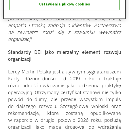
szanowani i wolni w wyrażaniu swoich unikalnych
Ustawienia plików cookies
perspektyw, czyli po prostu zadbasz o swoich
pracowników, oni z dokładnie taką samą pasją,
empatią i troską zadbają o klientów. Partnerstwo
na zewnątrz rodzi się z szacunku wewnątrz
organizacji
.
Standardy DEI jako mierzalny element rozwoju
organizacji
Leroy Merlin Polska jest aktywnym sygnatariuszem
Karty Różnorodności od 2019 roku i traktuje
różnorodność i włączanie jako codzienną praktykę
operacyjną. Otrzymany certyfikat stanowi nie tylko
powód do dumy, ale przede wszystkim impuls
do dalszego rozwoju. Szczegółowe wnioski oraz
rekomendacje, które zostaną opublikowane
w raporcie w drugiej połowie 2026 roku, posłużą
organizacji jako mapa drogowa do wdrażania