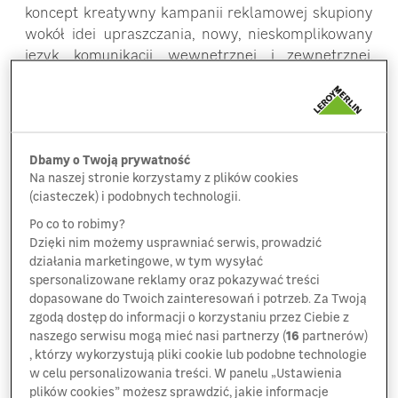
koncept kreatywny kampanii reklamowej skupiony
wokół idei upraszczania, nowy, nieskomplikowany
język komunikacji wewnętrznej i zewnętrznej,
a także rebranding i szerokie zmiany związane
z komunikacją wizualną. Spoiwem wszystkich
projektów realizowanych w ramach nowej
platformy jest hasło “Proste? Proste”, które oddaje
Dbamy o Twoją prywatność
ogólny charakter podjętych inicjatyw.
Na naszej stronie korzystamy z plików cookies
(ciasteczek) i podobnych technologii.
„Po miesiącach przygotowań Leroy Merlin Polska
prezentuje efekt działań, które bazują na diagnozie
Po co to robimy?
Dzięki nim możemy usprawniać serwis, prowadzić
nastrojów społecznych i obecnych potrzeb
działania marketingowe, w tym wysyłać
konsumentów. W dobie ciągłych zmian
spersonalizowane reklamy oraz pokazywać treści
i pojawiających się barier finansowych, takie
dopasowane do Twoich zainteresowań i potrzeb. Za Twoją
wyzwania jak remont wskazują nam nową rolę
zgodą dostęp do informacji o korzystaniu przez Ciebie z
marki, której zadaniem jest dziś upraszać
naszego serwisu mogą mieć nasi partnerzy (
16
partnerów)
tą rzeczywistość, zdejmować stres z konsumenta
, którzy wykorzystują pliki cookie lub podobne technologie
i ułatwić na wiele sposobów realizację zmian
w celu personalizowania treści. W panelu „Ustawienia
plików cookies” możesz sprawdzić, jakie informacje
w domu czy ogrodzie. Na tym zbudowaliśmy ideę