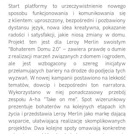
Start platformy to urzeczywistnienie nowego
sposobu funkcjonowania i komunikowania się
z klientem: uproszczony, bezpośredni i pozbawiony
dystansu język, nowa idea kreatywna, pokazanie
radości i satysfakcji, jakie niosą zmiany w domu.
Projekt ten jest dla Leroy Merlin swoistym
“Bohaterem Domu 2.0” – zawiera prawdę o dumie
z realizacji marzeń związanych z domem i ogrodem,
ale jest wzbogacony o szereg inicjatyw
przełamujących bariery na drodze do podjęcia tych
wyzwań. W nowej kampanii postawiono na lekkość
tematów, dowcip i bezpośredni ton narratora.
Wykorzystano w niej ponadczasowy przebój
zespołu A-ha “Take on me”. Spot wizerunkowy
prezentuje bohaterów na kolejnych etapach ich
życia i przedstawia Leroy Merlin jako markę dającą
wsparcie, ułatwiającą realizację skomplikowanych
projektów. Dwa kolejne spoty omawiają konkretne