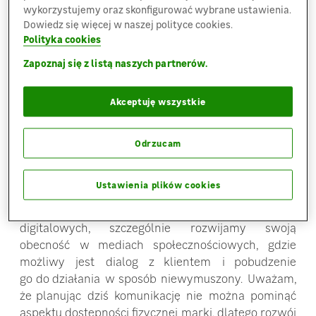
wykorzystujemy oraz skonfigurować wybrane ustawienia.
kreatywną komunikacji zarówno ukierunkowanej
Dowiedz się więcej w naszej polityce cookies.
masowo, jak i precyzyjnie targetowanej
–
mówi
Polityka cookies
Michał Sacha, dyrektor marketingu
odpowiadający
Zapoznaj się z listą naszych partnerów.
za cały proces.
W konsekwencji reagowania na potrzeby
Akceptuję wszystkie
konsumenta i budowania bliskości klienta z marką,
Leroy Merlin tworzy nową architekturę kanałów
Odrzucam
komunikacji opartą nie tylko o dopasowanie
demograficzne, ale przede wszystkim o sposób
i moment konsumpcji mediów.
Ustawienia plików cookies
“Wzmocniliśmy siłę komunikacji w kanałach
digitalowych, szczególnie rozwijamy swoją
obecność w mediach społecznościowych, gdzie
możliwy jest dialog z klientem i pobudzenie
go do działania w sposób niewymuszony. Uważam,
że planując dziś komunikację nie można pominąć
aspektu dostępności fizycznej marki, dlatego rozwój