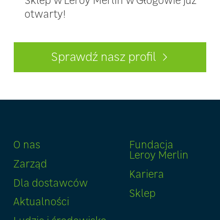
otwarty!
Sprawdź nasz profil
O nas
Fundacja
Leroy Merlin
Zarząd
Kariera
Dla dostawców
Sklep
Aktualności