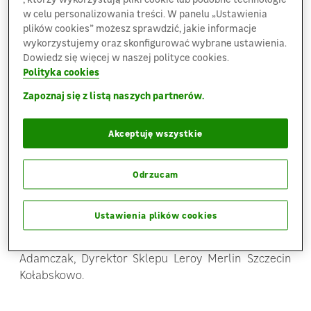
zmotoryzowanych klientów będzie dostępny
w celu personalizowania treści. W panelu „Ustawienia
przestronny parking z ponad 400 miejscami
plików cookies” możesz sprawdzić, jakie informacje
wykorzystujemy oraz skonfigurować wybrane ustawienia.
parkingowymi.
Dowiedz się więcej w naszej polityce cookies.
Polityka cookies
„Jestem dumny z naszego sklepu jaki
Zapoznaj się z listą naszych partnerów.
przygotowujemy dla klientów w Szczecinie.
Przygotowaliśmy szeroką ofertę handlową
Akceptuję wszystkie
wychodząc naprzeciw mieszkańcom miasta i gminy.
Nasi klienci oprócz możliwości zrobienia zakupów,
będą mogli pod okiem fachowców zaprojektować
Odrzucam
swoją przestrzeń, zainspirować się przygotowaną
przez nas strefą kuchni i łazienek, zaaranżować
Ustawienia plików cookies
dekoracje przestrzeni, a także zlecić montaż
zakupionych produktów.”’
– powiedział Zbigniew
Adamczak, Dyrektor Sklepu Leroy Merlin Szczecin
Kołabskowo.