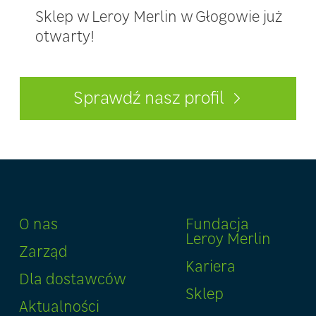
Sklep w Leroy Merlin w Głogowie już
otwarty!
Sprawdź nasz profil
O nas
Fundacja
Leroy Merlin
Zarząd
Kariera
Dla dostawców
Sklep
Aktualności