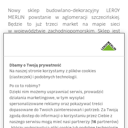
Nowy sklep budowlano-dekoracyjny LEROY
MERLIN powstanie w aglomeracji szczecińskiej.
Będzie to już trzeci market na mapie sieci
w województwie zachodniopomorskim. Sklep jest
zlokalizowany na granicy Szczecina i gminy
Kołbaskowo, przy ul. Floriana Krygiera w Ustowie.
Prace budowlane już zostały rozpoczęte, a otwarcie
sklepu dla klientów planowane jest na pierwszy
kwartał 2020 roku.
Dbamy o Twoją prywatność
Na naszej stronie korzystamy z plików cookies
(ciasteczek) i podobnych technologii.
Mieszkańcy Szczecina i okolic będą mogli skorzystać
z szerokiej oferty produktów i usług dla domu
Po co to robimy?
i ogrodu. Na powierzchni 10 000 m2 dostępnych
Dzięki nim możemy usprawniać serwis, prowadzić
działania marketingowe, w tym wysyłać
będzie około 34 tys. produktów. Sklep będzie
spersonalizowane reklamy oraz pokazywać treści
dysponował przestronną powierzchnią dla
dopasowane do Twoich zainteresowań i potrzeb. Za Twoją
materiałów budowlanych, gdzie klienci będą mogli
zgodą dostęp do informacji o korzystaniu przez Ciebie z
w łatwy sposób zapakować zakupione materiały
naszego serwisu mogą mieć nasi partnerzy (
16
partnerów)
bezpośrednio do samochodu. Do dyspozycji
, którzy wykorzystują pliki cookie lub podobne technologie