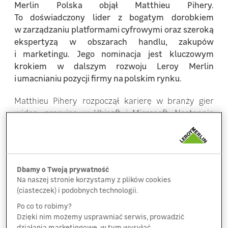
Merlin Polska objął Matthieu Pihery.
To doświadczony lider z bogatym dorobkiem
w zarządzaniu platformami cyfrowymi oraz szeroką
ekspertyzą w obszarach handlu, zakupów
i marketingu. Jego nominacja jest kluczowym
krokiem w dalszym rozwoju Leroy Merlin
i umacnianiu pozycji firmy na polskim rynku.
Matthieu Pihery rozpoczął karierę w branży gier
wideo, pracując w Ubisoft i Microsoft. Następnie
rozwijał swoje kompetencje cyfrowe w Amazon
oraz Sarenza. Zajmował się również sektorem
turystycznym w Belambra, a później zdobywał
doświadczenie w branży DIY, współpracując
Dbamy o Twoją prywatność
z ManoMano. Przez ostatnie kilka miesięcy
Na naszej stronie korzystamy z plików cookies
pracował w Leroy Merlin Francja, gdzie miał okazję
(ciasteczek) i podobnych technologii.
dokładnie poznać funkcjonowanie sklepów i usług
Po co to robimy?
wewnętrznych firmy oraz kulturę organizacyjną
Dzięki nim możemy usprawniać serwis, prowadzić
i model biznesowy Grupy Adeo.
działania marketingowe, w tym wysyłać