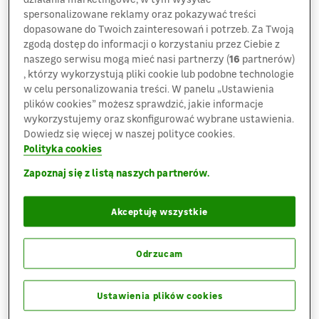
spersonalizowane reklamy oraz pokazywać treści
Objęcie stanowiska prezesa Leroy Merlin Polska
dopasowane do Twoich zainteresowań i potrzeb. Za Twoją
przez Matthieu Pihery’ego to strategiczny ruch,
zgodą dostęp do informacji o korzystaniu przez Ciebie z
który ma na celu dalszy rozwój spółki i realizację
naszego serwisu mogą mieć nasi partnerzy (
16
partnerów)
, którzy wykorzystują pliki cookie lub podobne technologie
ambitnych planów w zakresie omnicommerce.
w celu personalizowania treści. W panelu „Ustawienia
Firma konsekwentnie dąży do uzyskania pozycji
plików cookies” możesz sprawdzić, jakie informacje
lidera w tym segmencie, odpowiadając na rosnące
wykorzystujemy oraz skonfigurować wybrane ustawienia.
oczekiwania klientów i dynamiczne zmiany
Dowiedz się więcej w naszej polityce cookies.
w branży.
Polityka cookies
Zapoznaj się z listą naszych partnerów.
„Jestem zaszczycony możliwością dołączenia
do polskiego zespołu Leroy Merlin. Polska to rynek
o ogromnym potencjale rozwoju w obszarze
Akceptuję wszystkie
mieszkalnictwa, a Leroy Merlin posiada unikalne
kompetencje i zasoby, by odpowiadać na potrzeby
Odrzucam
klientów w modelu omnicommerce. Moim celem
jest dalsze wzmacnianie pozycji firmy i wspieranie
zespołu w dostarczaniu innowacyjnych rozwiązań,
Ustawienia plików cookies
które uczynią Leroy Merlin liderem w swojej