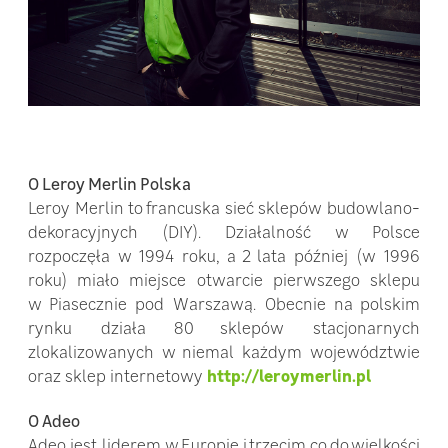
O Leroy Merlin Polska
Leroy Merlin to francuska sieć sklepów budowlano-
dekoracyjnych (DIY). Działalność w Polsce
rozpoczęła w 1994 roku, a 2 lata później (w 1996
roku) miało miejsce otwarcie pierwszego sklepu
w Piasecznie pod Warszawą. Obecnie na polskim
rynku działa 80 sklepów stacjonarnych
zlokalizowanych w niemal każdym województwie
oraz sklep internetowy
http://leroymerlin.pl
O Adeo
Adeo jest liderem w Europie i trzecim co do wielkości