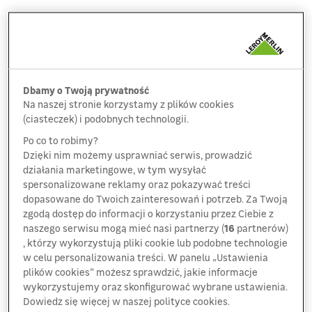
Zrównoważony rozwój na drodze – klimatyczne
cele firmy
W 2025 roku firma planuje, aby około 7% dostaw
było realizowanych przy użyciu paliwa HVO100,
Dbamy o Twoją prywatność
a na początku pierwszego kwartału 2026 roku
Na naszej stronie korzystamy z plików cookies
udział ten ma wzrosnąć do 11,5%. Dzięki temu Leroy
(ciasteczek) i podobnych technologii.
Merlin Polska przyczynia się do ochrony
Po co to robimy?
środowiska, ograniczając wykorzystanie paliw
Dzięki nim możemy usprawniać serwis, prowadzić
kopalnych w transporcie, w zamian używając
działania marketingowe, w tym wysyłać
biopaliwo z odpadów tłuszczowych i olejów
spersonalizowane reklamy oraz pokazywać treści
roślinnych, co dodatkowo wspiera gospodarkę
dopasowane do Twoich zainteresowań i potrzeb. Za Twoją
zgodą dostęp do informacji o korzystaniu przez Ciebie z
o obiegu zamkniętym.
naszego serwisu mogą mieć nasi partnerzy (
16
partnerów)
, którzy wykorzystują pliki cookie lub podobne technologie
„W Leroy Merlin Polska od lat podejmujemy
w celu personalizowania treści. W panelu „Ustawienia
działania redukujące wpływ procesów
plików cookies” możesz sprawdzić, jakie informacje
logistycznych na środowisko. Podstawowym jest
wykorzystujemy oraz skonfigurować wybrane ustawienia.
oczywiście ciągła poprawa efektywności
Dowiedz się więcej w naszej polityce cookies.