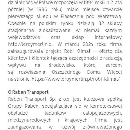
działalność w Polsce rozpoczęła w 1994 roku, a 2 lata
później (w 1996 roku) miało miejsce otwarcie
pierwszego sklepu w Piasecznie pod Warszawą.
Obecnie na polskim rynku działają 82 sklepy
stacjonarne zlokalizowane w niemal każdym
województwie oraz sklep internetowy
http://leroymerlin.pl. W marcu 2024 roku firma
zainaugurowała projekt Robi Klimat – ofertę dla
klientów i klientek łączącą oszczędności z redukcją
wpływu na środowisko, której sercem
są rozwiązania Oszczędnego Domu. Więcej
na stronie: https://www.leroymerlin.pl/robi-klimat/
O Raben Transport
Raben Transport Sp. z o.o. jest kluczową spółką
Grupy Raben, specjalizującą się w kompleksowej
obsłudze ładunków całopojazdowych,
międzynarodowych i krajowych. Firma jest
zaangażowana w rozwój zrównoważonego