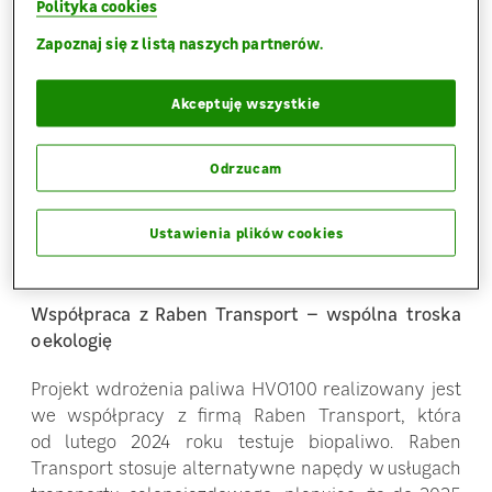
transportu, optymalizacja tras i wypełnień –
Polityka cookies
współpracujemy na bieżąco z naszymi partnerami
Zapoznaj się z listą naszych partnerów.
w tym zakresie. Jednocześnie wciąż poszukujemy
nowych rozwiązań z potencjałem
Akceptuję wszystkie
dekarbonizacyjnym i pojazdy z wykorzystaniem
biopaliwa HVO w miejsce oleju napędowego
to kolejny przykład. A współpraca z firmą Raben
Odrzucam
Transport pozwala na wymianę doświadczeń
i przyspieszenie procesu wdrażania ekologicznych
Ustawienia plików cookies
paliw w Polsce”
– podkreśla Rafał Kowalik, dyrektor
Supply Chain w Leroy Merlin Polska.
Współpraca z Raben Transport – wspólna troska
o ekologię
Projekt wdrożenia paliwa HVO100 realizowany jest
we współpracy z firmą Raben Transport, która
od lutego 2024 roku testuje biopaliwo. Raben
Transport stosuje alternatywne napędy w usługach