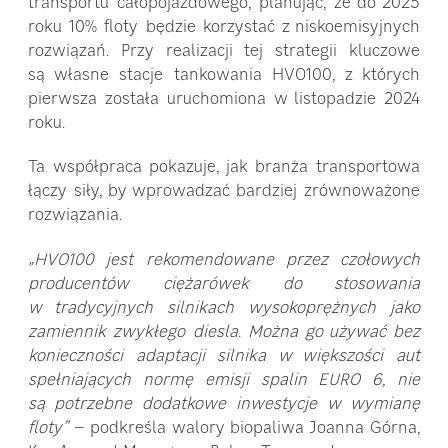
transportu całopojazdowego, planując, że do 2025
roku 10% floty będzie korzystać z niskoemisyjnych
rozwiązań. Przy realizacji tej strategii kluczowe
są własne stacje tankowania HVO100, z których
pierwsza została uruchomiona w listopadzie 2024
roku.
Ta współpraca pokazuje, jak branża transportowa
łączy siły, by wprowadzać bardziej zrównoważone
rozwiązania.
„HVO100 jest rekomendowane przez czołowych
producentów ciężarówek do stosowania
w tradycyjnych silnikach wysokoprężnych jako
zamiennik zwykłego diesla. Można go używać bez
konieczności adaptacji silnika w większości aut
spełniających normę emisji spalin EURO 6, nie
są potrzebne dodatkowe inwestycje w wymianę
floty”
– podkreśla walory biopaliwa Joanna Górna,