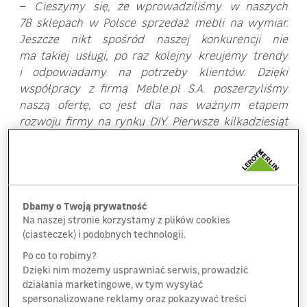
–
Cieszymy się, że wprowadziliśmy w naszych
78 sklepach w Polsce sprzedaż mebli na wymiar.
Jeszcze nikt spośród naszej konkurencji nie
ma takiej usługi, po raz kolejny kreujemy trendy
i odpowiadamy na potrzeby klientów. Dzięki
współpracy z firmą Meble.pl S.A. poszerzyliśmy
naszą ofertę, co jest dla nas ważnym etapem
rozwoju firmy na rynku DIY. Pierwsze kilkadziesiąt
zamówień już zostało zrealizowanych z sukcesem
i wszystko działa!
– powiedział Krzysztof
Kordulewski, dyrektor generalny Leroy Merlin
Polska.
Dbamy o Twoją prywatność
–
Jesteśmy podekscytowani z rozpoczęcia
Na naszej stronie korzystamy z plików cookies
współpracy z Leroy Merlin. Meble.pl S.A. dzięki
(ciasteczek) i podobnych technologii.
zaawansowanym konfiguratorom oraz
Po co to robimy?
zautomatyzowanemu procesowi produkcji, gotowe
Dzięki nim możemy usprawniać serwis, prowadzić
są dostarczać klientom Leroy Merlin innowacyjne
działania marketingowe, w tym wysyłać
spersonalizowane reklamy oraz pokazywać treści
rozwiązania do ich wnętrz już w 7 dni! Wspólnie