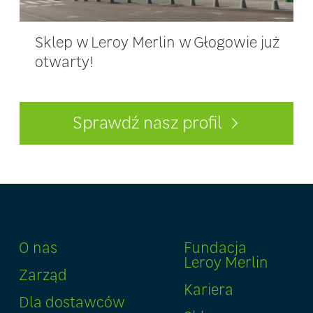
Sklep w Leroy Merlin w Głogowie już
otwarty!
Sprawdź nasz profil
O nas
Fundacja
Leroy Merlin
Zarząd
Kariera
Dla dostawców