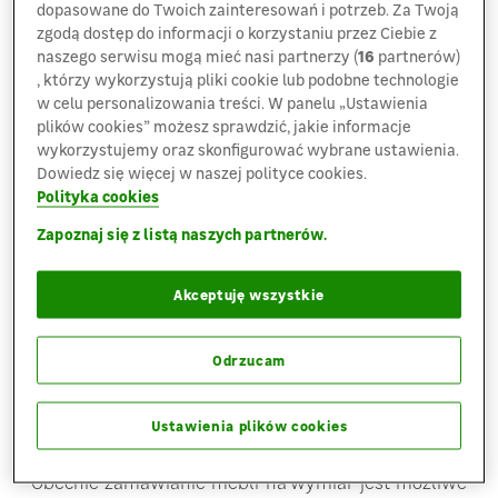
dopasowane do Twoich zainteresowań i potrzeb. Za Twoją
tworzymy nowe standardy w projektowaniu
zgodą dostęp do informacji o korzystaniu przez Ciebie z
i urządzaniu wnętrz, aby spełnić oczekiwania
naszego serwisu mogą mieć nasi partnerzy (
16
partnerów)
najbardziej wymagających klientów.
– powiedział
, którzy wykorzystują pliki cookie lub podobne technologie
Jarosław Czarnik, prezes zarządu Meble.pl
w celu personalizowania treści. W panelu „Ustawienia
plików cookies” możesz sprawdzić, jakie informacje
W ramach współpracy z firmą Meble.pl w sklepach
wykorzystujemy oraz skonfigurować wybrane ustawienia.
Leroy Merlin Polska klienci mają do wyboru:
Dowiedz się więcej w naszej polityce cookies.
Polityka cookies
9 kategorii mebli biurowych, pokojowych,
Zapoznaj się z listą naszych partnerów.
łazienkowych, takich jak m.in. komody, szafki
i regały,
Akceptuję wszystkie
ponad 200 dekorów meblowych,
opcję dopasowania za pomocą konfiguratora
mebli z dokładnością do 1 cm, a także zmiany
Odrzucam
uchwytów, nóżek, liczby i rozmieszczenia półek,
szuflad, koloru korpusu i frontu, typu podstawy,
Ustawienia plików cookies
systemu otwierania.
Obecnie zamawianie mebli na wymiar jest możliwe