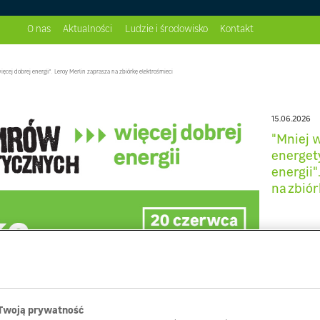
O nas
Aktualności
Ludzie i środowisko
Kontakt
Zarząd
Ambicje ESG
ej dobrej energii". Leroy Merlin zaprasza na zbiórkę elektrośmieci
Dla dostawców
Raport CSR
Dzieciaki Sadzeniaki
15.06.2026
Wsparcie dla Ukrainy
"Mniej
Aktualności #CSR
energet
energii"
na zbiór
Twoją prywatność