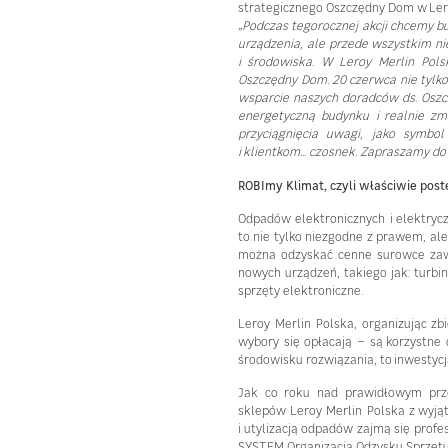
strategicznego Oszczędny Dom w Lero
„Podczas tegorocznej akcji chcemy b
urządzenia, ale przede wszystkim ni
i środowiska. W Leroy Merlin Pol
Oszczędny Dom. 20 czerwca nie tylk
wsparcie naszych doradców ds. Osz
energetyczną budynku i realnie zm
przyciągnięcia uwagi, jako symb
i klientkom… czosnek. Zapraszamy do 
ROBImy Klimat, czyli właściwie post
Odpadów elektronicznych i elektryc
to nie tylko niezgodne z prawem, al
można odzyskać cenne surowce zawa
nowych urządzeń, takiego jak: turb
sprzęty elektroniczne.
Leroy Merlin Polska, organizując zb
wybory się opłacają – są korzystne 
środowisku rozwiązania, to inwestycj
Jak co roku nad prawidłowym prze
sklepów Leroy Merlin Polska z wy
i utylizacją odpadów zajmą się profes
SYSTEM Organizacja Odzysku Sprzętu 