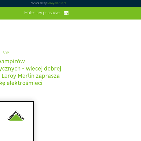
Zobacz sklep
leroymerlin.pl
Materiały prasowe
CSR
 wampirów
ycznych - więcej dobrej
. Leroy Merlin zaprasza
kę elektrośmieci