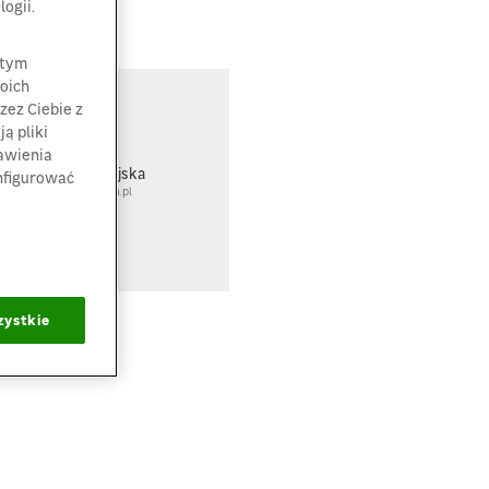
ogii.
 tym
oich
zez Ciebie z
ontakt
ą pliki
tawienia
agdalena Kołodziejska
nfigurować
olodziejska@leroymerlin.pl
zystkie