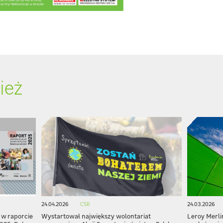
ież
24.04.2026
CSR
24.03.2026
 w raporcie
Wystartował największy wolontariat
Leroy Merli