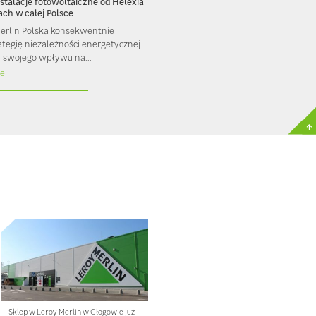
nstalacje fotowoltaiczne od Helexia
ach w całej Polsce
Merlin Polska konsekwentnie
rategię niezależności energetycznej
i swojego wpływu na...
ej
Sklep w Leroy Merlin w Głogowie już