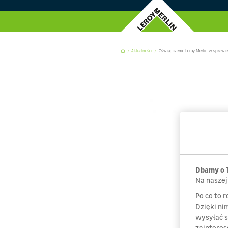
Aktualności
Oświadczenie Leroy Merlin w sprawie
Dbamy o 
Na naszej
Po co to 
Dzięki ni
wysyłać 
zainteres