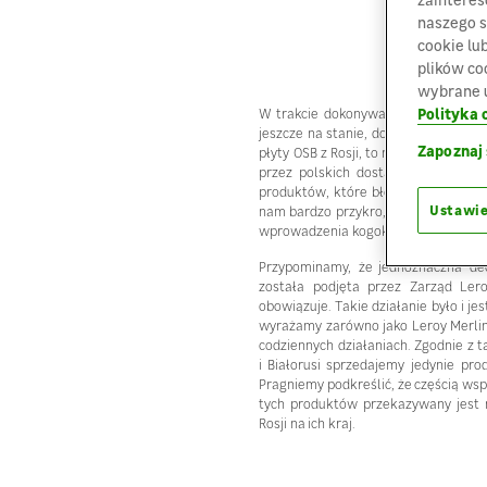
naszego s
cookie lu
plików co
wybrane u
Polityka 
W trakcie dokonywania przeglądu pr
jeszcze na stanie, doszło do pomyłk
Zapoznaj 
płyty OSB z Rosji, to należy zmienić 
przez polskich dostawców i co waż
produktów, które błędnie zmieniono,
Ustawie
nam bardzo przykro, że taka sytuacja
wprowadzenia kogokolwiek w błąd.
Przypominamy, że jednoznaczna dec
została podjęta przez Zarząd Ler
obowiązuje. Takie działanie było i je
wyrażamy zarówno jako Leroy Merlin P
codziennych działaniach. Zgodnie z 
i Białorusi sprzedajemy jedynie pr
Pragniemy podkreślić, że częścią wspo
tych produktów przekazywany jest 
Rosji na ich kraj.