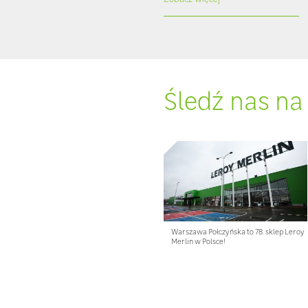
Śledź nas na
Warszawa Połczyńska to 78. sklep Leroy
Merlin w Polsce!