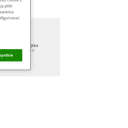
ą pliki
tawienia
nfigurować
ontakt
agdalena Kołodziejska
olodziejska@leroymerlin.pl
zystkie