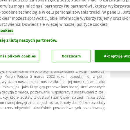
erwisu mogą mieć nasi partnerzy (
16
partnerów) , którzy wykorzystuj
b podobne technologie w celu personalizowania treści. W panelu „Us
okies” możesz sprawdzić, jakie informacje wykorzystujemy oraz sko
Warszawa, 24 maja 2022 r.
stawienia. Dowiedz się więcej w naszej polityce cookies.
cookies
oduktów pochodzenia rosyjskiego i białoruskiego, które mamy
K
i ze strony naszego pracownika. Uznał on, że skoro nie kupujemy
się z listą naszych partnerów.
kraj pochodzenia na Polskę. Produkt ten jest dostarczany również
M
ne, przy tych samych parametrach technicznych. Opisy trzech
mk
 zostały już skorygowane i zawierają właściwe informacje. Jest
nia plików cookies
Odrzucam
Akceptuję ws
 zaistniała, nie powinna się ona zdarzyć. Naszym celem nie było
yzja o zerwaniu współpracy z dostawcami z Rosji i Białorusi
oy Merlin Polska 2 marca 2022 roku i bezustannie, w pełni
st wyrazem naszej solidarności z Ukrainą i jej mieszkańcami, jaką
olska, jak i jako 13 tysięcy pracowników naszej sieci w naszych
tą decyzją z marca, po zerwaniu współpracy z dostawcami z Rosji
odukty, które zostały z dostaw i zamówień sprzed marca 2022.
mnianej decyzji z marca jest też to, że cały dochód ze sprzedaży
na rzecz obywateli ukraińskich poszkodowanych przez inwazję