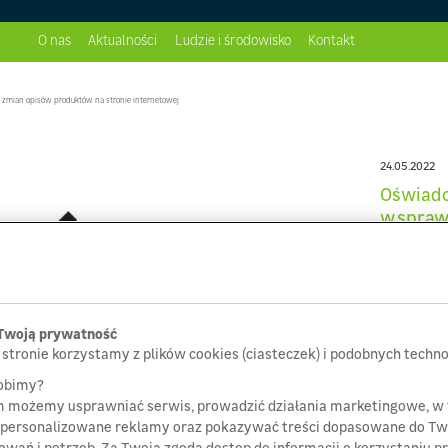
O nas
Aktualności
Ludzie i środowisko
Kontakt
Zarząd
Ambicje ESG
 zmian opisów produktów na stronie internetowej
Dla dostawców
Raport CSR
Dzieciaki Sadzeniaki
24.05.2022
Wsparcie dla Ukrainy
Oświadc
Aktualności #CSR
w spraw
produkt
interne
Twoją prywatność
 stronie korzystamy z plików cookies (ciasteczek) i podobnych technol
robimy?
m możemy usprawniać serwis, prowadzić działania marketingowe, w
spersonalizowane reklamy oraz pokazywać treści dopasowane do Tw
owań i potrzeb. Za Twoją zgodą dostęp do informacji o korzystaniu pr