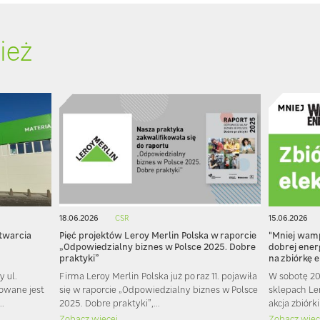
ież
18.06.2026
CSR
15.06.2026
otwarcia
Pięć projektów Leroy Merlin Polska w raporcie
"Mniej wam
„Odpowiedzialny biznes w Polsce 2025. Dobre
dobrej ener
praktyki”
na zbiórkę 
 ul.
Firma Leroy Merlin Polska już po raz 11. pojawiła
W sobotę 20
nowane jest
się w raporcie „Odpowiedzialny biznes w Polsce
sklepach Le
..
2025. Dobre praktyki”,...
akcja zbiórki
Zobacz więcej
Zobacz więc