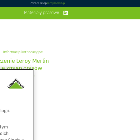
Zobacz sklep
leroymerlin.pl
Materiały prasowe
Informacje korporacyjne
zenie Leroy Merlin
ie zmian opisów
ów na stronie
towej
ogii.
 tym
oich
zez Ciebie z