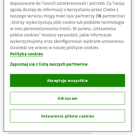
dopasowane do Twoich zainteresowań i potrzeb. Za Twoją
zgodą dostęp do informacji o korzystaniu przez Ciebie z
naszego serwisu mogą mieć nasi partnerzy (
16
partnerów)
, którzy wykorzystują pliki cookie lub podobne technologie
w celu personalizowania treści. W panelu „Ustawienia
plików cookies” możesz sprawdzić, jakie informacje
wykorzystujemy oraz skonfigurować wybrane ustawienia.
Dowiedz się więcej w naszej polityce cookies.
Polityka cookies
08.05.2018
Informacje produktowe
Zapoznaj się z listą naszych partnerów.
Idealny trawnik - nowa kolekcja
kosiarek w Leroy Merlin
Akceptuję wszystkie
Widok starannie przystrzyżonego, gęstego
Odrzucam
i zielonego trawnika napawa dumą każdego
właściciela ogrodu i budzi zachwyt...
Ustawienia plików cookies
Zobacz więcej