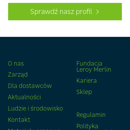
Sprawdź nasz profil
O nas
Fundacja
Leroy Merlin
Zarząd
Kariera
Dla dostawców
Sklep
Aktualności
Ludzie i środowisko
Regulamin
Kontakt
Polityka