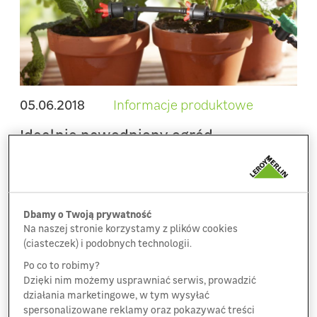
05.06.2018
Informacje produktowe
Idealnie nawodniony ogród -
nowoczesne systemy do nawadniania
ogrodów w Leroy Merlin
Dbamy o Twoją prywatność
Zobacz więcej
Na naszej stronie korzystamy z plików cookies
(ciasteczek) i podobnych technologii.
Po co to robimy?
Dzięki nim możemy usprawniać serwis, prowadzić
działania marketingowe, w tym wysyłać
spersonalizowane reklamy oraz pokazywać treści