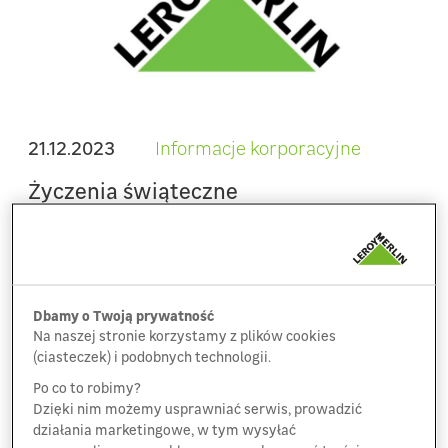
21.12.2023
Informacje korporacyjne
Życzenia świąteczne
Życzymy radosnych świąt wszystkim naszym
współpracownikom, dostawcom, partnerom
i klientom! Niech Nowy Rok obfituje w...
Dbamy o Twoją prywatność
Na naszej stronie korzystamy z plików cookies
Zobacz więcej
(ciasteczek) i podobnych technologii.
Po co to robimy?
Dzięki nim możemy usprawniać serwis, prowadzić
działania marketingowe, w tym wysyłać