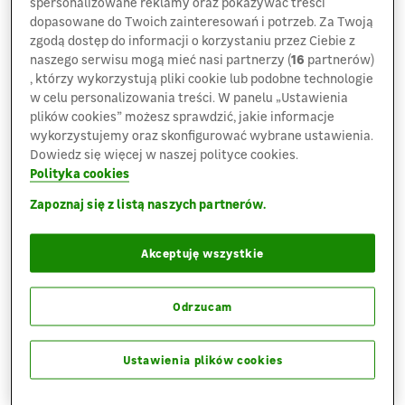
spersonalizowane reklamy oraz pokazywać treści
dopasowane do Twoich zainteresowań i potrzeb. Za Twoją
zgodą dostęp do informacji o korzystaniu przez Ciebie z
naszego serwisu mogą mieć nasi partnerzy (
16
partnerów)
, którzy wykorzystują pliki cookie lub podobne technologie
w celu personalizowania treści. W panelu „Ustawienia
plików cookies” możesz sprawdzić, jakie informacje
wykorzystujemy oraz skonfigurować wybrane ustawienia.
Dowiedz się więcej w naszej polityce cookies.
Polityka cookies
06.12.2023
Informacje korporacyjne
Zapoznaj się z listą naszych partnerów.
Jak odkryć potencjał chętnych
Akceptuję wszystkie
do pracy? Leroy Merlin Polska bada
postawy kandydatów już na etapie
Odrzucam
rekrutacji
Jak poznać mocne strony kandydatów
Ustawienia plików cookies
do pracy? W jaki sposób dowiedzieć się które
umiejętności rozwijać? Leroy Merlin...