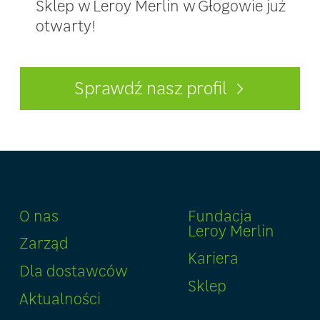
Sklep w Leroy Merlin w Głogowie już
otwarty!
Sprawdź nasz profil
O nas
Fundacja
Leroy Merlin
Zarząd
Kariera
Dla dostawców
Sklep
Aktualności